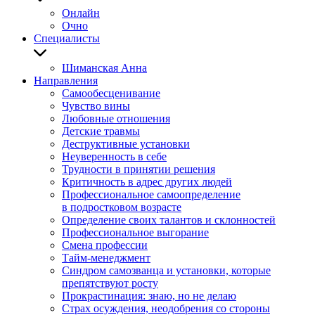
Онлайн
Очно
Специалисты
Шиманская Анна
Направления
Самообесценивание
Чувство вины
Любовные отношения
Детские травмы
Деструктивные установки
Неуверенность в себе
Трудности в принятии решения
Критичность в адрес других людей
Профессиональное самоопределение
в подростковом возрасте
Определение своих талантов и склонностей
Профессиональное выгорание
Смена профессии
Тайм-менеджмент
Синдром самозванца и установки, которые
препятствуют росту
Прокрастинация: знаю, но не делаю
Страх осуждения, неодобрения со стороны